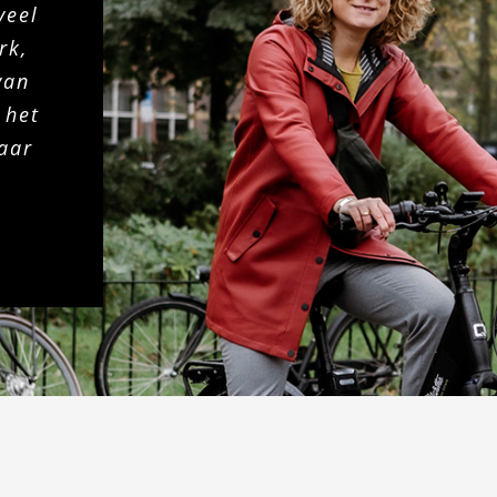
veel
rk,
van
 het
aar