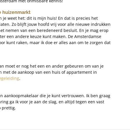
Amsterdam met onmisbare kennis!
e huizenmarkt
je weet het: dit is mijn huis! En dat is precies het
ten. Zo blijft jouw hoofd vrij voor alle nieuwe indrukken
et het nemen van een beredeneerd besluit. En je mag erop
 beter een andere keuze kunt maken. De Amsterdamse
or kunt raken, maar ik doe er alles aan om te zorgen dat
 Dan moet er nog het een en ander gebeuren om van je
en met de aankoop van een huis of appartement in
geleiding
.
n aankoopmakelaar die je kunt vertrouwen. Ik ben graag
ing ga ik voor je aan de slag, en altijd tegen een vast
 prettig.