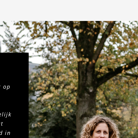
g op
lijk
at
d in