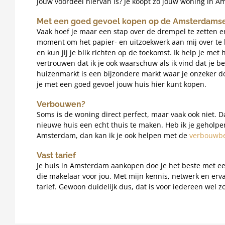
jouw voordeel hiervan is? Je koopt zo jouw woning in 
Met een goed gevoel kopen op de Amsterdams
Vaak hoef je maar een stap over de drempel te zetten en 
moment om het papier- en uitzoekwerk aan mij over te la
en kun jij je blik richten op de toekomst. Ik help je m
vertrouwen dat ik je ook waarschuw als ik vind dat je
huizenmarkt is een bijzondere markt waar je onzeker do
je met een goed gevoel jouw huis hier kunt kopen.
Verbouwen?
Soms is de woning direct perfect, maar vaak ook niet.
nieuwe huis een echt thuis te maken. Heb ik je geholp
Amsterdam, dan kan ik je ook helpen met de
verbouwbe
Vast tarief
Je huis in Amsterdam aankopen doe je het beste met ee
die makelaar voor jou. Met mijn kennis, netwerk en ervar
tarief. Gewoon duidelijk dus, dat is voor iedereen wel zo